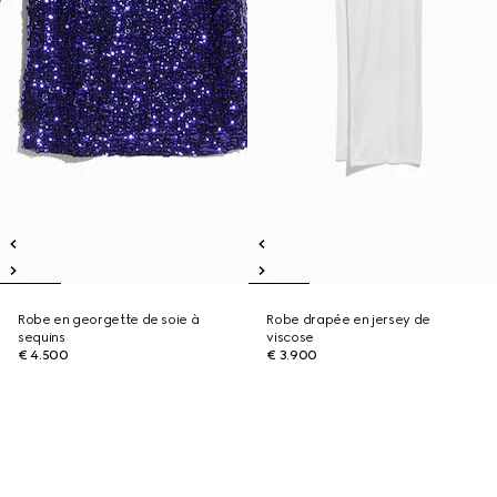
Robe en georgette de soie à
Robe drapée en jersey de
sequins
viscose
€ 4.500
€ 3.900