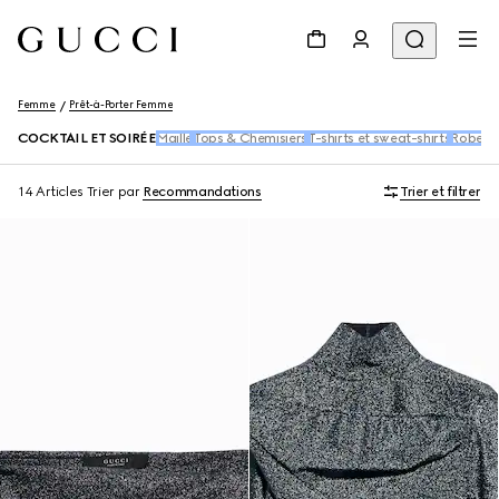
Femme
Prêt-à-Porter Femme
COCKTAIL ET SOIRÉE
Maille
Tops & Chemisiers
T-shirts et sweat-shirts
Robes e
14 Articles
Trier par
Recommandations
Trier et filtrer