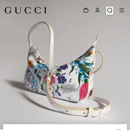
1
/
10