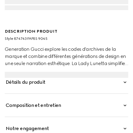
DESCRIPTION PRODUIT
Style ‎874743 FAF8S 9045
Generation Gucci explore les codes d'archives de la
marque et combine différentes générations de design en
une seule narration esthétique. La Lady Lunetta simplifie
la silhouette en croissant, dont la forme compacte est
idéale pour ranger les essentiels. Ce style est confectionné
Détails du produit
en toile enduite Gucci Flora, avec une sangle
supplémentaire.
Composition et entretien
Notre engagement