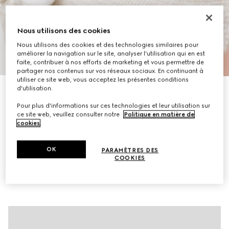
Nous utilisons des cookies
Nous utilisons des cookies et des technologies similaires pour
améliorer la navigation sur le site, analyser l'utilisation qui en est
1
/
13
faite, contribuer à nos efforts de marketing et vous permettre de
partager nos contenus sur vos réseaux sociaux. En continuant à
utiliser ce site web, vous acceptez les présentes conditions
À personnaliser avec vos initiales
d'utilisation.
Sac à épaule Jackie Slim format moyen
Pour plus d'informations sur ces technologies et leur utilisation sur
€ 1.750
ce site web, veuillez consulter notre
Politique en matière de
Déclinaisons
toile GG ivoire
cookies
.
OK
PARAMÈTRES DES
COOKIES