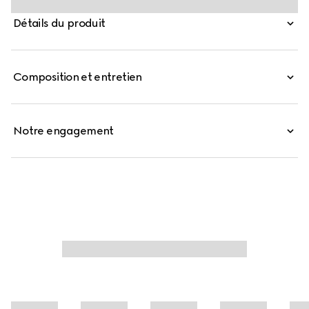
facile à utiliser qui rehausse l'un des détails de
Détails du produit
quincaillerie les plus emblématiques de la Maison. Ce
style est confectionné en toile GG signature.
Composition et entretien
Notre engagement