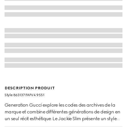
DESCRIPTION PRODUIT
Style ‎863137 FAFV4 9551
Generation Gucci explore les codes des archives de la
marque et combine différentes générations de design en
un seul récit esthétique. Le Jackie Slim présente un style
élégant et décontracté, doté d'une fermeture à piston