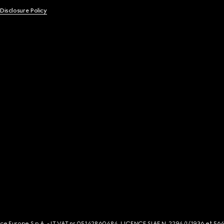
 Disclosure Policy
rce Europe S.p.A. - IT VAT nr 05142860484. LICENCE SIAE N. 2294/I/1936 et 56