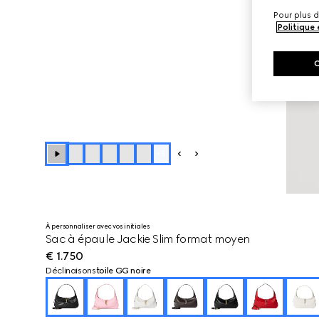
Pour plus d
Politique
+
5
À personnaliser avec vos initiales
Sac à épaule Jackie Slim format moyen
€ 1.750
Déclinaisons
toile GG noire