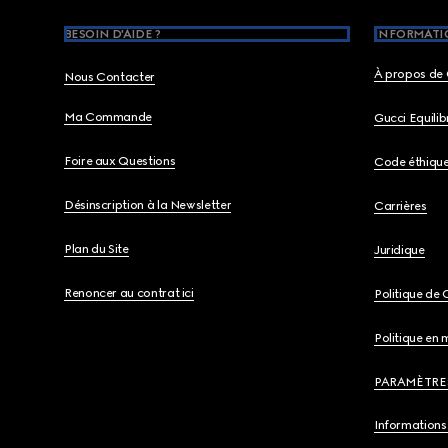
BESOIN D'AIDE ?
INFORMATIO
À propos de 
Nous Contacter
Ma Commande
Gucci Equili
Foire aux Questions
Code éthiqu
Désinscription à la Newsletter
Carrières
Plan du Site
Juridique
Renoncer au contrat ici
Politique de 
Politique en 
PARAMÈTRE
Informations 