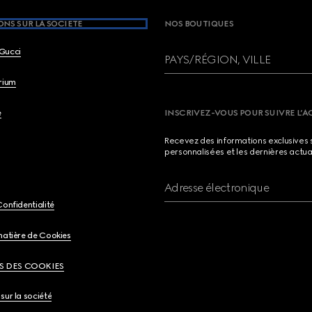
NS SUR LA SOCIETE
NOS BOUTIQUES
Gucci
PAYS/RÉGION, VILLE
brium
e
INSCRIVEZ-VOUS POUR SUIVRE L’A
Recevez des informations exclusives 
personnalisées et les dernières actua
Adresse électronique
Confidentialité
matière de Cookies
S DES COOKIES
sur la société