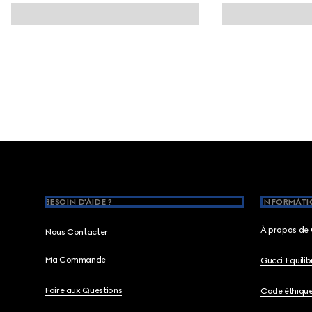
Footer
BESOIN D'AIDE ?
INFORMATIO
À propos de 
Nous Contacter
Ma Commande
Gucci Equili
Foire aux Questions
Code éthiqu