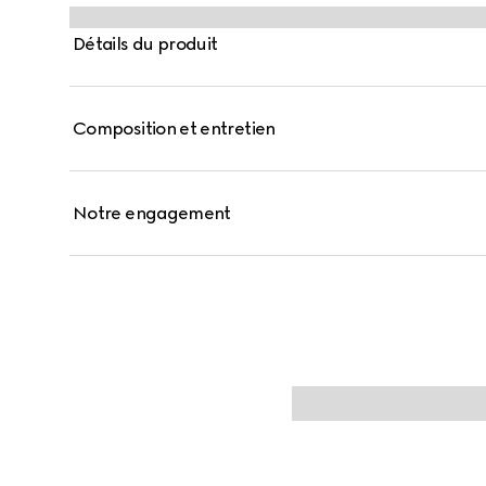
Ce modèle moyen format est doté d’une bandoulière 
supplémentaire ornée de la bande Web vert et rouge 
Détails du produit
façons.
Composition et entretien
Notre engagement