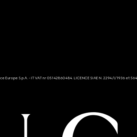
rce Europe S.p.A. - IT VAT nr 05142860484. LICENCE SIAE N. 2294/I/1936 et 56