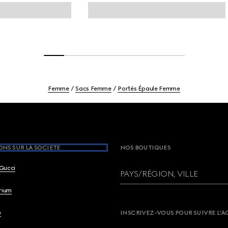
Femme
Sacs Femme
Portés Épaule Femme
NS SUR LA SOCIETE
NOS BOUTIQUES
Gucci
PAYS/RÉGION, VILLE
brium
e
INSCRIVEZ-VOUS POUR SUIVRE L’A