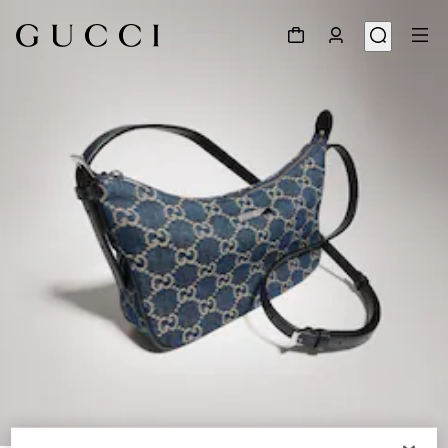
1
/
10