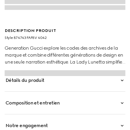
DESCRIPTION PRODUIT
Style ‎874743 FAF8V 4042
Generation Gucci explore les codes des archives de la
marque et combine différentes générations de design en
une seule narration esthétique. La Lady Lunetta simplifie
la silhouette en croissant de lune, dont la forme
compacte est idéale pour ranger les essentiels.
Détails du produit
Confectionné en Denim GG, il est complété par une
plaque logo et une sangle supplémentaire.
Composition et entretien
Notre engagement