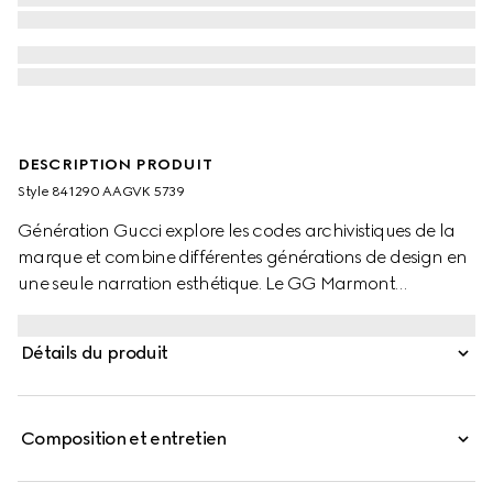
DESCRIPTION PRODUIT
Style ‎841290 AAGVK 5739
Génération Gucci explore les codes archivistiques de la
marque et combine différentes générations de design en
une seule narration esthétique. Le GG Marmont
comprend des silhouettes miniatures dans une palette
fraîche, avec le détail Double G dans une finition dorée
Détails du produit
claire.
Composition et entretien