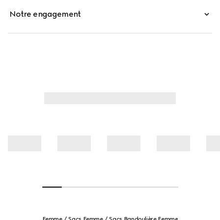
Notre engagement
Femme
Sacs Femme
Sacs Bandoulière Femme