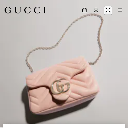
1
/
8