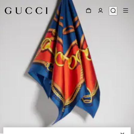
1
/
4