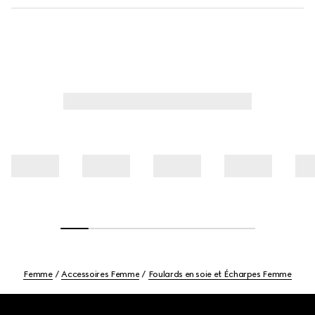
Femme
Accessoires Femme
Foulards en soie et Écharpes Femme
Footer