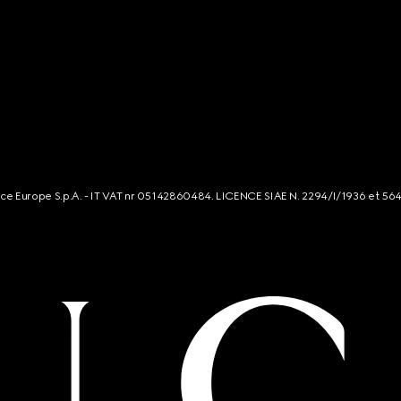
rce Europe S.p.A. - IT VAT nr 05142860484. LICENCE SIAE N. 2294/I/1936 et 56