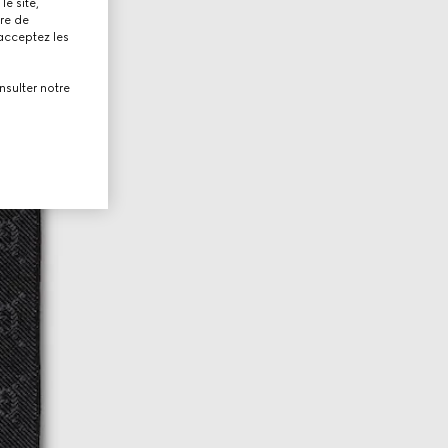
le site,
tre de
 acceptez les
nsulter notre