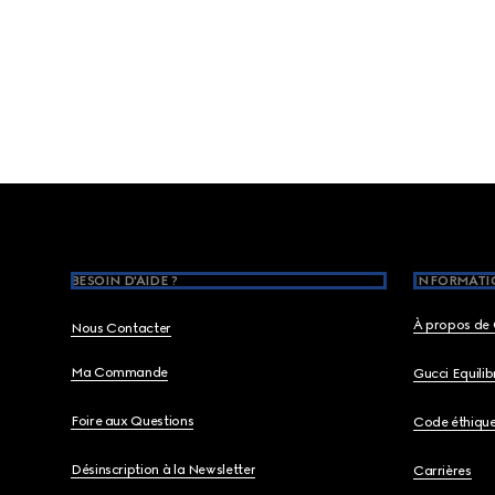
Footer
BESOIN D'AIDE ?
INFORMATIO
À propos de 
Nous Contacter
Ma Commande
Gucci Equili
Foire aux Questions
Code éthiqu
Désinscription à la Newsletter
Carrières