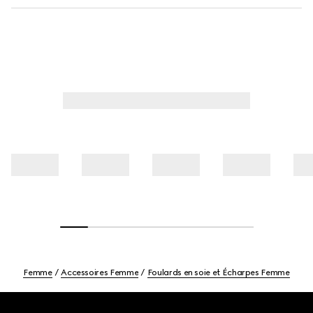
Femme
Accessoires Femme
Foulards en soie et Écharpes Femme
Footer