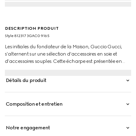
DESCRIPTION PRODUIT
Style ‎812317 3GAC0 9165
Les initiales du fondateur de la Maison, Guccio Gucci,
s’alternent sur une sélection d’accessoires en soie et
d’accessoires souples. Cette écharpe est présentée en
cachemire GG avec des finitions à franges ton sur ton.
Détails du produit
Composition et entretien
Notre engagement