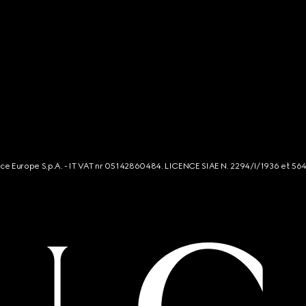
rce Europe S.p.A. - IT VAT nr 05142860484. LICENCE SIAE N. 2294/I/1936 et 56