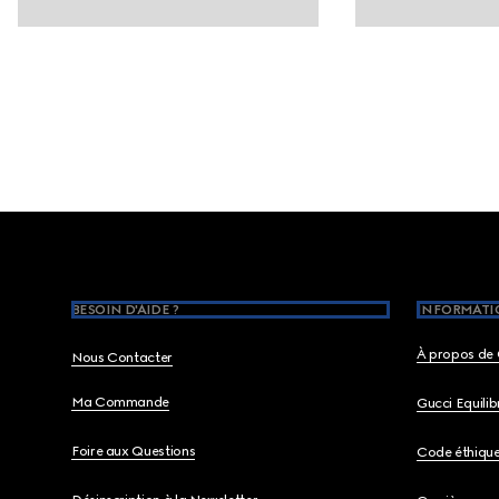
Footer
BESOIN D'AIDE ?
INFORMATIO
À propos de 
Nous Contacter
Ma Commande
Gucci Equili
Foire aux Questions
Code éthiqu