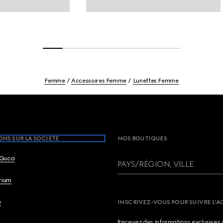
Femme
Accessoires Femme
Lunettes Femme
NS SUR LA SOCIETE
NOS BOUTIQUES
Gucci
PAYS/RÉGION, VILLE
brium
e
INSCRIVEZ-VOUS POUR SUIVRE L’A
Recevez des informations exclusives 