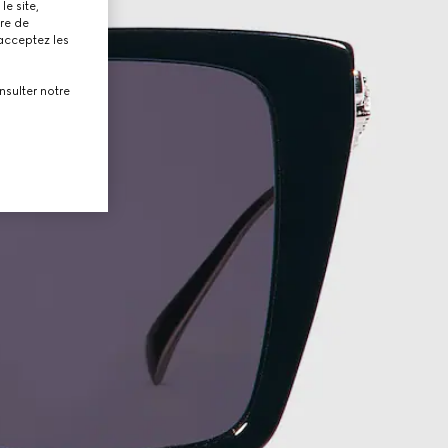
le site,
tre de
 acceptez les
nsulter notre