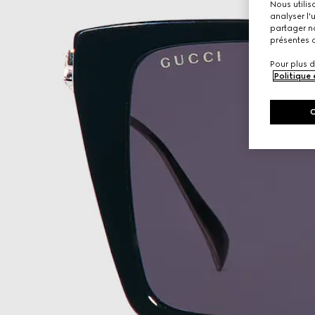
Nous utilis
analyser l'
partager no
présentes c
Pour plus d
Politique