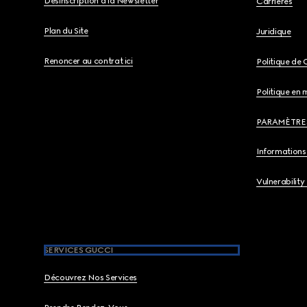
Désinscription à la Newsletter
Carrières
Plan du Site
Juridique
Renoncer au contrat ici
Politique de 
Politique en 
PARAMÈTRE
Informations 
Vulnerability
SERVICES GUCCI
Découvrez Nos Services