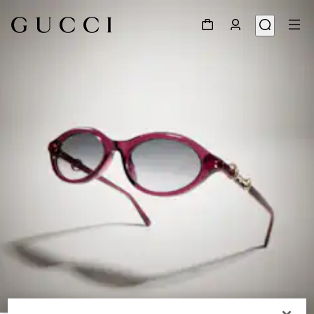
1
/
6