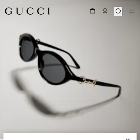
1
/
6