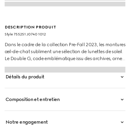
DESCRIPTION PRODUIT
Style ‎755251 J0740 1012
Dans le cadre de la collection Pre-Fall 2023, les montures
œil-de-chat subliment une sélection de lunettes de soleil.
Le Double G, code emblématique issu des archives, orne
les branches et sublime cette monture en acétate noir
avec des verres gris.
Détails du produit
Composition et entretien
Notre engagement