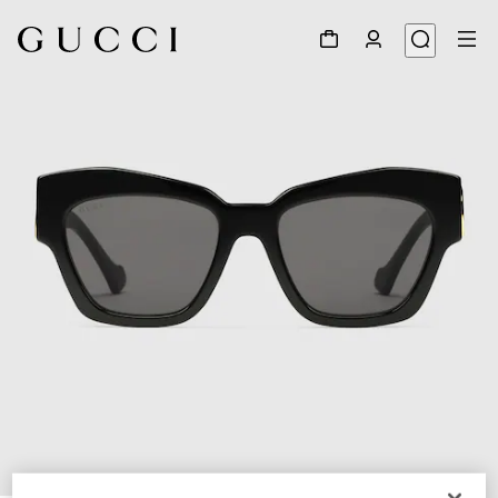
1
/
3