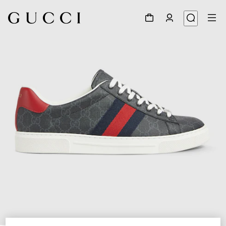
1
/
6