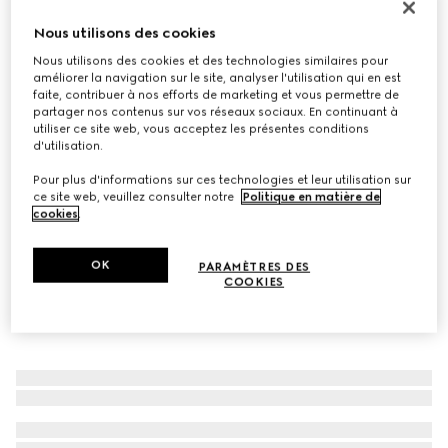
Baskets Gucci Ace avec bande Web pour homme
Nous utilisons des cookies
€ 595
Nous utilisons des cookies et des technologies similaires pour
Déclinaisons
toile GG Supreme noire
améliorer la navigation sur le site, analyser l'utilisation qui en est
faite, contribuer à nos efforts de marketing et vous permettre de
partager nos contenus sur vos réseaux sociaux. En continuant à
utiliser ce site web, vous acceptez les présentes conditions
d'utilisation.
Pour plus d'informations sur ces technologies et leur utilisation sur
ce site web, veuillez consulter notre
Politique en matière de
cookies
.
OK
PARAMÈTRES DES
COOKIES