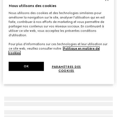
Nous utilisons des cookies
T-shirt en jersey de coton avec broderie
€ 490
Nous utilisons des cookies et des technologies similaires pour
améliorer la navigation sur le site, analyser l'utilisation qui en est
Déclinaisons
vert
faite, contribuer à nos efforts de marketing et vous permettre de
partager nos contenus sur vos réseaux sociaux. En continuant à
utiliser ce site web, vous acceptez les présentes conditions
d'utilisation.
Pour plus d'informations sur ces technologies et leur utilisation sur
ce site web, veuillez consulter notre
Politique en matière de
cookies
.
OK
PARAMÈTRES DES
COOKIES