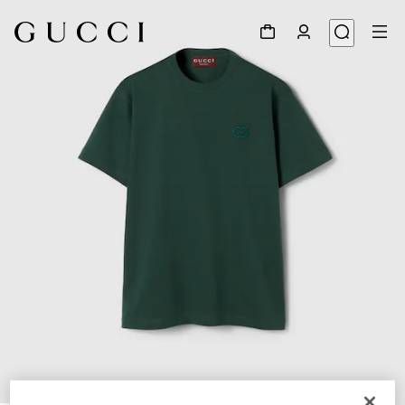
1
/
5