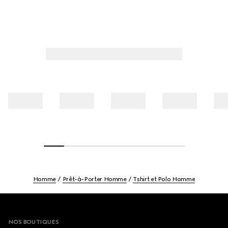
Homme
Prêt-à-Porter Homme
Tshirt et Polo Homme
Footer
NOS BOUTIQUES