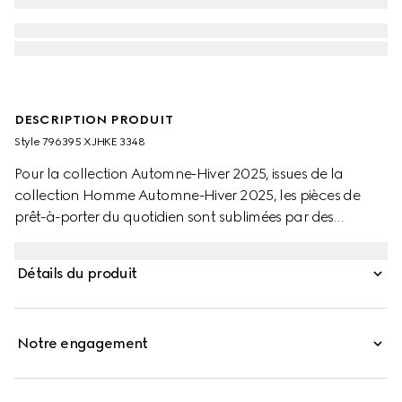
DESCRIPTION PRODUIT
Style ‎796395 XJHKE 3348
Pour la collection Automne-Hiver 2025, issues de la
collection Homme Automne-Hiver 2025, les pièces de
prêt-à-porter du quotidien sont sublimées par des
matériaux de qualité supérieure et bénéficient d’un savoir-
faire impeccable. Ce t-shirt oversize en jersey de coton
Détails du produit
d’épaisseur moyenne est sublimé par une broderie détail
enlacé.
Notre engagement