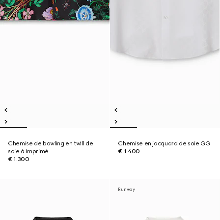
Chemise de bowling en twill de
Chemise en jacquard de soie GG
soie à imprimé
€ 1.400
€ 1.300
Runway