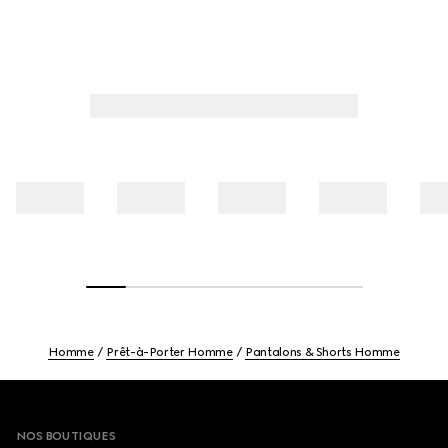
Homme
Prêt-à-Porter Homme
Pantalons & Shorts Homme
Footer
NOS BOUTIQUES