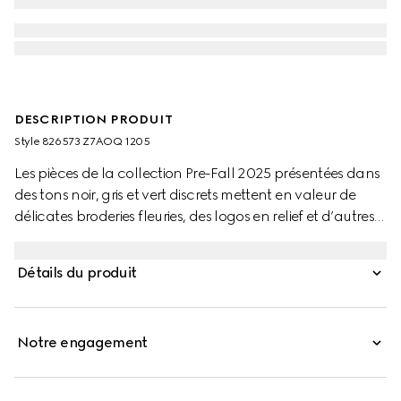
DESCRIPTION PRODUIT
Style ‎826573 Z7AOQ 1205
Les pièces de la collection Pre-Fall 2025 présentées dans
des tons noir, gris et vert discrets mettent en valeur de
délicates broderies fleuries, des logos en relief et d’autres
détails soignés. Confectionné en serge de laine mélangée
gris foncé, ce pantalon est agrémenté d’une inscription
Détails du produit
Gucci métallique.
Notre engagement