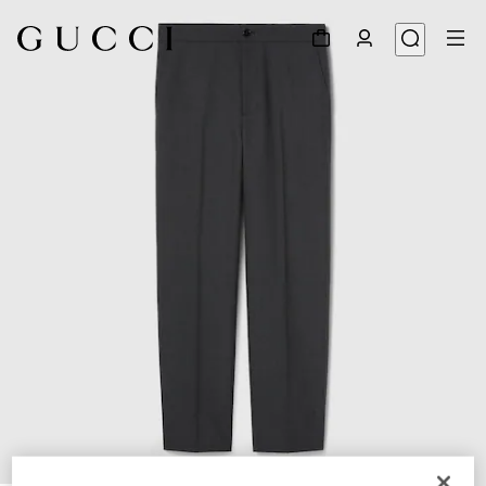
1
/
6