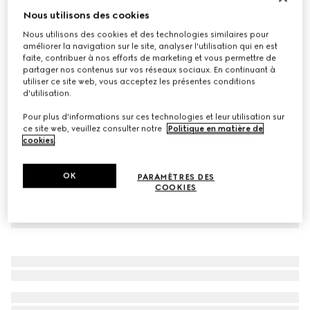
Nous utilisons des cookies
Pantalon en serge de laine mélangée avec logo
€ 575
Nous utilisons des cookies et des technologies similaires pour
améliorer la navigation sur le site, analyser l'utilisation qui en est
Déclinaisons
gris foncé
faite, contribuer à nos efforts de marketing et vous permettre de
partager nos contenus sur vos réseaux sociaux. En continuant à
utiliser ce site web, vous acceptez les présentes conditions
d'utilisation.
Pour plus d'informations sur ces technologies et leur utilisation sur
ce site web, veuillez consulter notre
Politique en matière de
cookies
.
OK
PARAMÈTRES DES
COOKIES