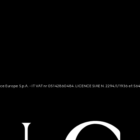
rce Europe S.p.A. - IT VAT nr 05142860484. LICENCE SIAE N. 2294/I/1936 et 56