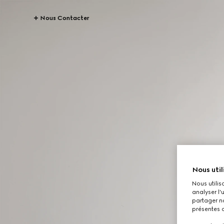
Nous Contacter
Nous util
Nous utilis
analyser l'
partager no
présentes c