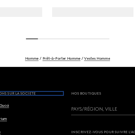
Homme
Prêt-à-Porter Homme
Vestes Homme
NS SUR LA SOCIETE
NOS BOUTIQUES
Gucci
PAYS/RÉGION, VILLE
brium
e
INSCRIVEZ-VOUS POUR SUIVRE L’A