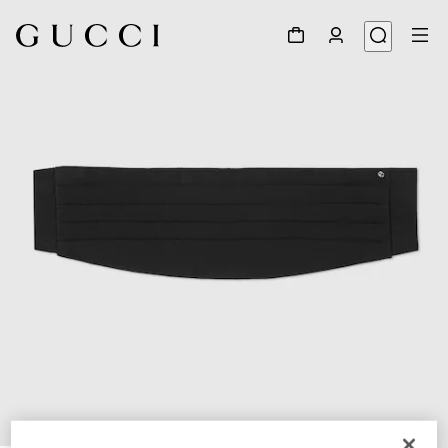
1
/
4