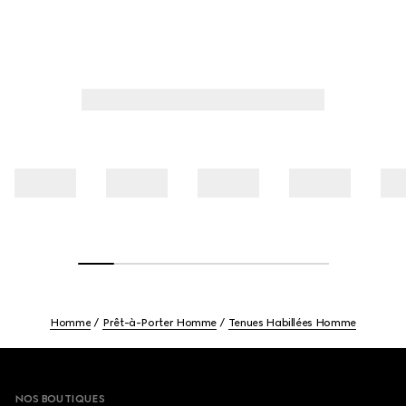
Homme
Prêt-à-Porter Homme
Tenues Habillées Homme
Footer
NOS BOUTIQUES