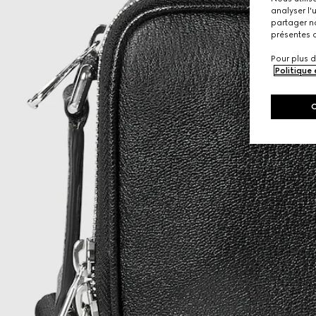
analyser l'
partager no
présentes c
Pour plus d
Politique