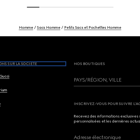
Homme
Sacs Homme
Petits Sacs et Pochettes Homme
NS SUR LA SOCIETE
NOS BOUTIQUES
Gucci
PAYS/RÉGION, VILLE
brium
e
INSCRIVEZ-VOUS POUR SUIVRE L’A
Recevez des informations exclusives 
personnalisées et les dernières actua
Adresse électronique