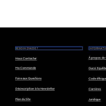
Footer
BESOIN D'AIDE ?
INFORMATIO
À propos de 
Nous Contacter
Ma Commande
Gucci Equili
Foire aux Questions
Code éthiqu
Désinscription à la Newsletter
Carrières
Plan du Site
Juridique