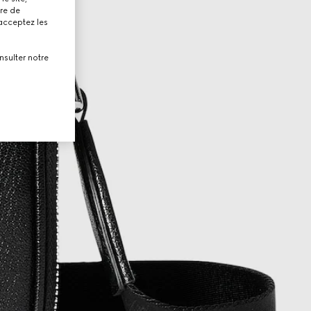
tre de
 acceptez les
nsulter notre