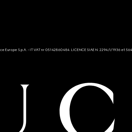
rce Europe S.p.A. - IT VAT nr 05142860484. LICENCE SIAE N. 2294/I/1936 et 56