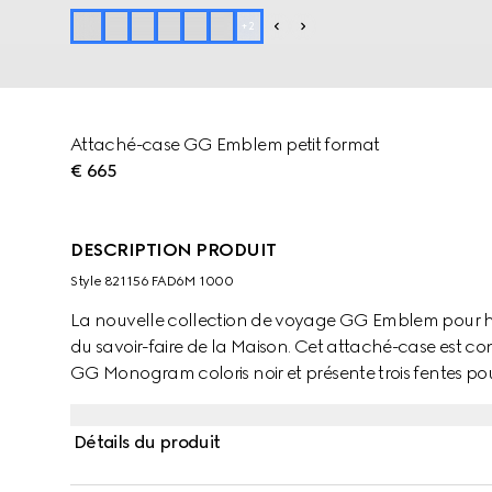
+
2
Attaché-case GG Emblem petit format
€ 665
DESCRIPTION PRODUIT
Style ‎821156 FAD6M 1000
La nouvelle collection de voyage GG Emblem pour hom
du savoir-faire de la Maison. Cet attaché-case est co
GG Monogram coloris noir et présente trois fentes pour
amovible.
Détails du produit