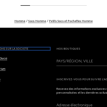
Homme
Sacs Homme
Petits Sacs et Pochettes Homme
NS SUR LA SOCIETE
NOS BOUTIQUES
Gucci
PAYS/RÉGION, VILLE
brium
e
INSCRIVEZ-VOUS POUR SUIVRE L’A
Recevez des informations exclusives 
personnalisées et les dernières actua
Adresse électronique