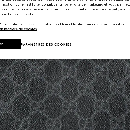
utilisation qui en est faite, contribuer à nos efforts de marketing et vous permet
s contenus sur vos réseaux sociaux. En continuant à utiliser ce site web, vous
onditions d'utilisation.
'informations sur ces technologies et leur utilisation sur ce site web, veuillez co
 en matière de cookies
.
OK
PARAMÈTRES DES COOKIES