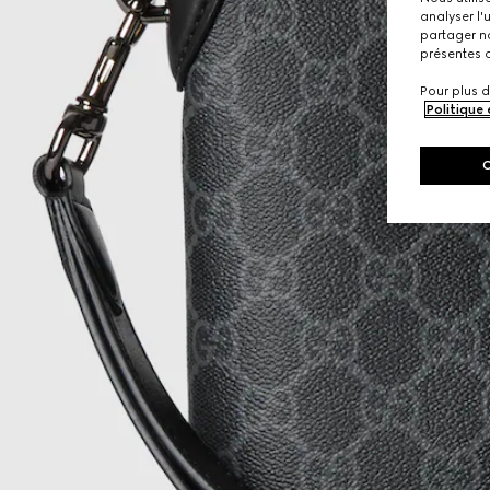
analyser l'
partager no
présentes c
Pour plus d
Politique