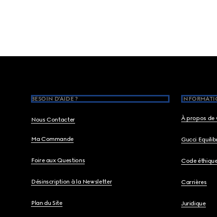
Footer
BESOIN D'AIDE ?
INFORMATIO
À propos de 
Nous Contacter
Ma Commande
Gucci Equili
Foire aux Questions
Code éthiqu
Désinscription à la Newsletter
Carrières
Plan du Site
Juridique