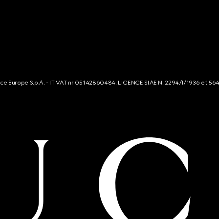
rce Europe S.p.A. - IT VAT nr 05142860484. LICENCE SIAE N. 2294/I/1936 et 56