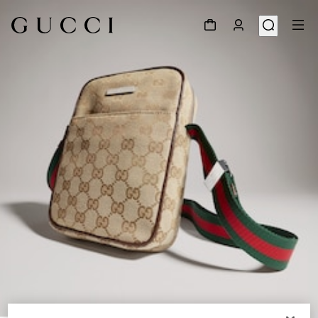
1
/
7