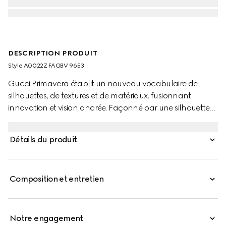
DESCRIPTION PRODUIT
Style ‎A0022Z FAGBV 9653
Gucci Primavera établit un nouveau vocabulaire de
silhouettes, de textures et de matériaux, fusionnant
innovation et vision ancrée. Façonné par une silhouette
élégante et avant-gardiste, le Gucci Tag exprime une
attitude minimale et contemporaine. Confectionné en
Détails du produit
toile GG, ce style est agrémenté d’un subtil détail "Gucci
Made in Italy", équilibrant la polyvalence moderne avec
l’identité intemporelle de la Maison.
Composition et entretien
Notre engagement