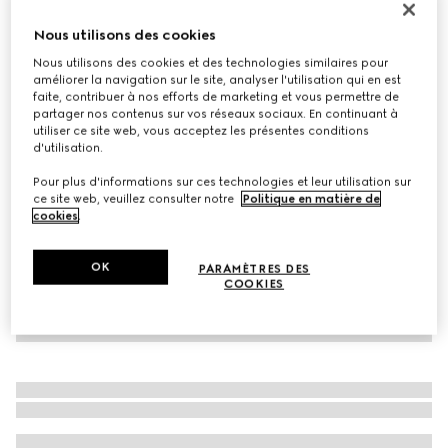
À personnaliser avec vos initiales
Nous utilisons des cookies
Sac de voyage avec bande Web moyen format
€ 1.800
Nous utilisons des cookies et des technologies similaires pour
améliorer la navigation sur le site, analyser l'utilisation qui en est
Déclinaisons
toile GG sable et marron
faite, contribuer à nos efforts de marketing et vous permettre de
partager nos contenus sur vos réseaux sociaux. En continuant à
utiliser ce site web, vous acceptez les présentes conditions
d'utilisation.
Pour plus d'informations sur ces technologies et leur utilisation sur
ce site web, veuillez consulter notre
Politique en matière de
cookies
.
OK
PARAMÈTRES DES
COOKIES