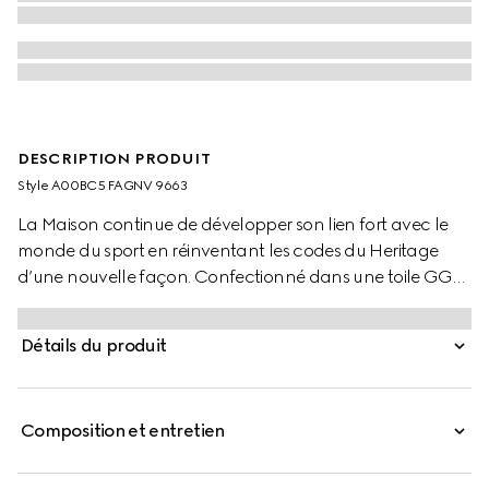
DESCRIPTION PRODUIT
Style ‎A00BC5 FAGNV 9663
La Maison continue de développer son lien fort avec le
monde du sport en réinventant les codes du Heritage
d’une nouvelle façon. Confectionné dans une toile GG
enduite avec une finition semi-brillante, ce sac de voyage
léger et flexible se caractérise par ses poignées Web et
Détails du produit
une bandoulière amovible pour un style polyvalent.
Composition et entretien