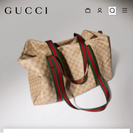
1
/
9