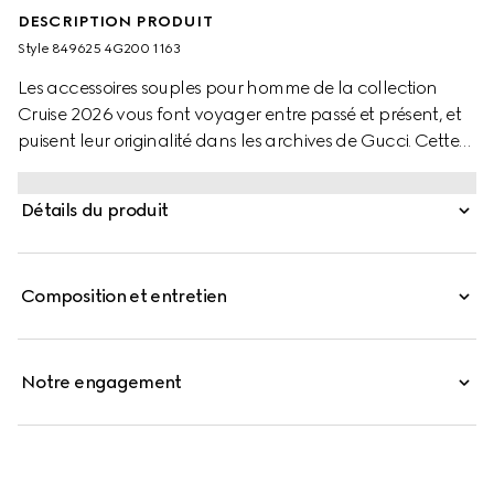
DESCRIPTION PRODUIT
Style ‎849625 4G200 1163
Les accessoires souples pour homme de la collection
Cruise 2026 vous font voyager entre passé et présent, et
puisent leur originalité dans les archives de Gucci. Cette
écharpe douce en jacquard de laine GG est rehaussée
de finitions à franges.
Détails du produit
Composition et entretien
Notre engagement