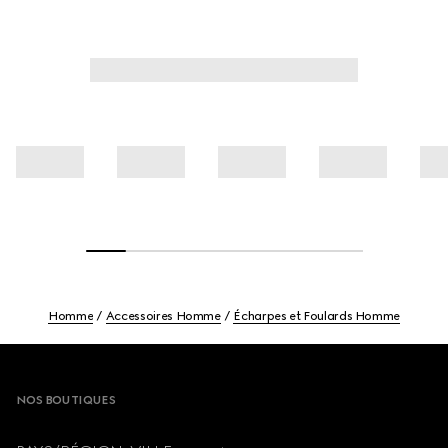
Homme
Accessoires Homme
Écharpes et Foulards Homme
Footer
NOS BOUTIQUES