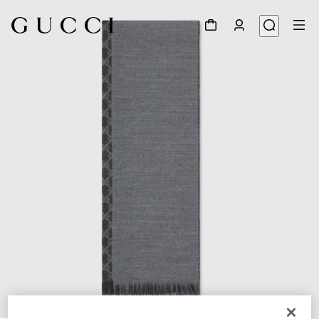
1
/
4