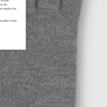
le site,
tre de
 acceptez les
nsulter notre