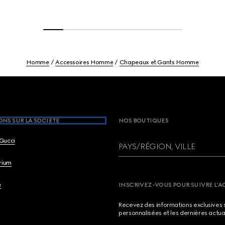
Homme
Accessoires Homme
Chapeaux et Gants Homme
NS SUR LA SOCIETE
NOS BOUTIQUES
Gucci
PAYS/RÉGION, VILLE
brium
e
INSCRIVEZ-VOUS POUR SUIVRE L’A
Recevez des informations exclusives 
personnalisées et les dernières actua