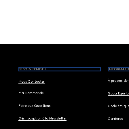
Footer
BESOIN D'AIDE ?
INFORMATIO
À propos de 
Nous Contacter
Ma Commande
Gucci Equili
Foire aux Questions
Code éthiqu
Désinscription à la Newsletter
Carrières