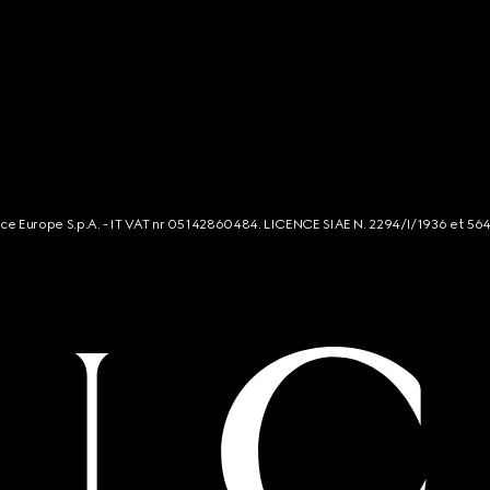
rce Europe S.p.A. - IT VAT nr 05142860484. LICENCE SIAE N. 2294/I/1936 et 56