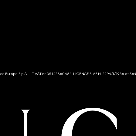
rce Europe S.p.A. - IT VAT nr 05142860484. LICENCE SIAE N. 2294/I/1936 et 56