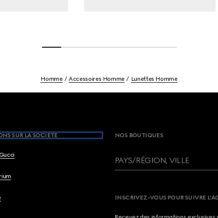
Homme
Accessoires Homme
Lunettes Homme
NS SUR LA SOCIETE
NOS BOUTIQUES
Gucci
PAYS/RÉGION, VILLE
brium
e
INSCRIVEZ-VOUS POUR SUIVRE L’A
Recevez des informations exclusives 