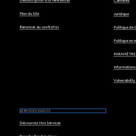
Désinscription à la Newsletter
Carrières
Plan du Site
Juridique
Renoncer au contrat ici
Politique de 
Politique en 
PARAMÈTRE
Informations 
Vulnerability
SERVICES GUCCI
Découvrez Nos Services