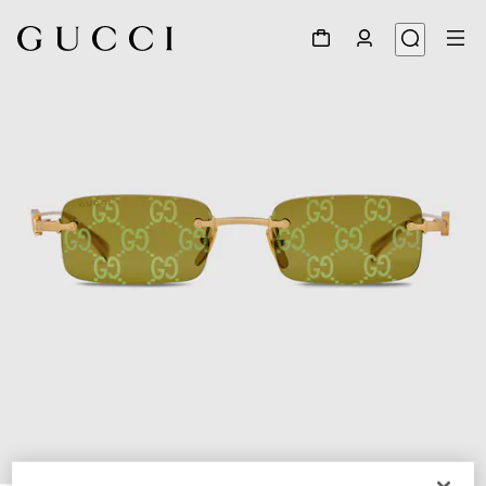
1
/
4