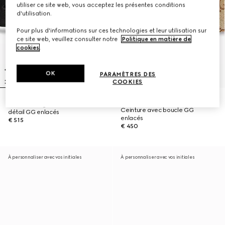
utiliser ce site web, vous acceptez les présentes conditions
d'utilisation.
Pour plus d'informations sur ces technologies et leur utilisation sur
ce site web, veuillez consulter notre
Politique en matière de
cookies
.
OK
PARAMÈTRES DES
COOKIES
RUPTURE DE STOCK EN LIGNE
Ceinture large avec boucle à
Ceinture avec boucle GG
détail GG enlacés
enlacés
€ 515
€ 450
À personnaliser avec vos initiales
À personnaliser avec vos initiales