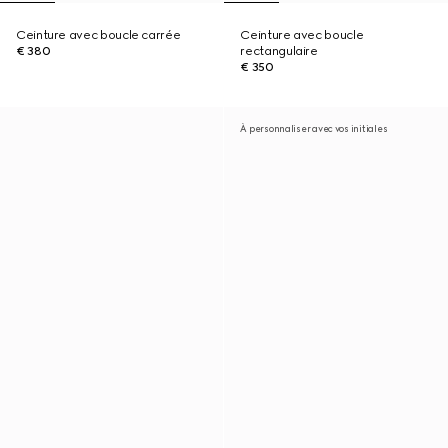
Ceinture avec boucle carrée
Ceinture avec boucle
€ 380
rectangulaire
€ 350
À personnaliser avec vos initiales