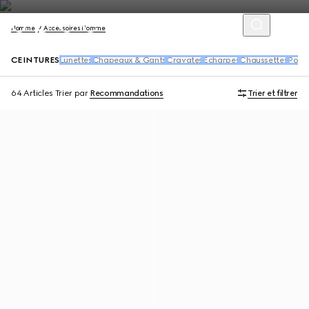
Homme
Accessoires Homme
CEINTURES
Lunettes
Chapeaux & Gants
Cravates
Écharpes
Chaussettes
Porte
64 Articles
Trier par
Recommandations
Trier et filtrer