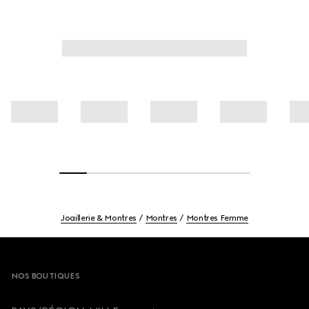
Joaillerie & Montres
Montres
Montres Femme
Footer
NOS BOUTIQUES