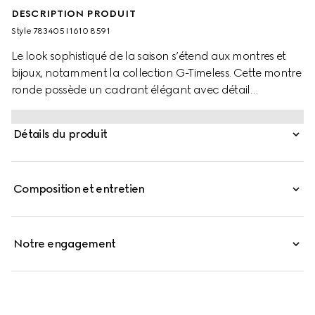
DESCRIPTION PRODUIT
Style ‎783405 I1610 8591
Le look sophistiqué de la saison s’étend aux montres et
bijoux, notamment la collection G-Timeless. Cette montre
ronde possède un cadrant élégant avec détail
GG enlacés subtil et inscription Gucci. L’accessoire,
agrémenté des motifs emblématiques de la Maison, est
Détails du produit
orné d’un cadran en nacre rose.
Composition et entretien
Notre engagement