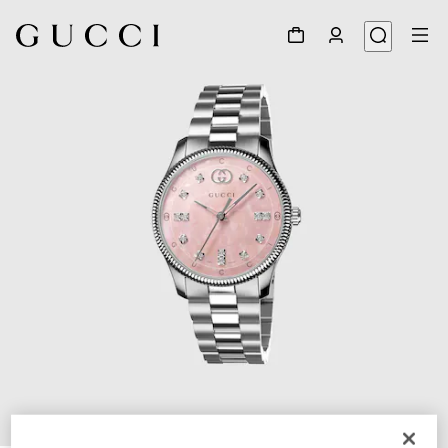
1
/
4