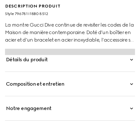
DESCRIPTION PRODUIT
Style ‎796781 I18B0 8512
La montre Gucci Dive continue de revisiter les codes de la
Maison de manière contemporaine. Doté d’un boîtier en
acier et d’un bracelet en acier inoxydable, l’accessoire se
caractérise par un cadran vert orné de l’emblématique
logo GG enlacés.
Détails du produit
Composition et entretien
Notre engagement