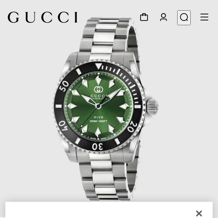
1
/
3