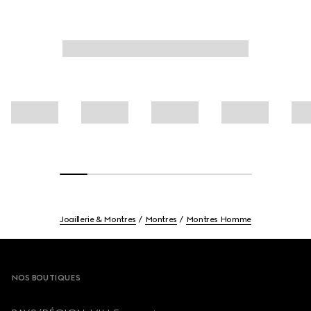
Joaillerie & Montres
Montres
Montres Homme
Footer
NOS BOUTIQUES