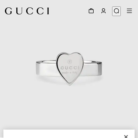
1
/
3