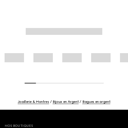
Joaillerie & Montres
Bijoux en Argent
Bagues en argent
Footer
NOS BOUTIQUES