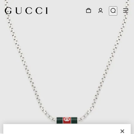
1
/
3