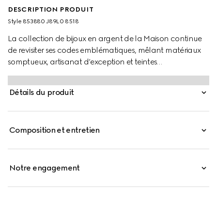
DESCRIPTION PRODUIT
Style ‎853880 J89L0 8518
La collection de bijoux en argent de la Maison continue
de revisiter ses codes emblématiques, mêlant matériaux
somptueux, artisanat d’exception et teintes
contemporaines — à l’image de ce collier orné d’un
détail bande Web cylindrique.
Détails du produit
Composition et entretien
Notre engagement