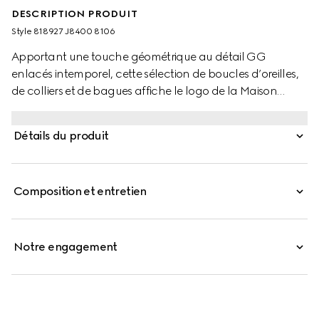
DESCRIPTION PRODUIT
Style ‎818927 J8400 8106
Apportant une touche géométrique au détail GG
enlacés intemporel, cette sélection de boucles d’oreilles,
de colliers et de bagues affiche le logo de la Maison
d’une manière nouvelle et contemporaine. Ce collier en
argent est orné d’un pendentif GG enlacés ajouré.
Détails du produit
Composition et entretien
Notre engagement