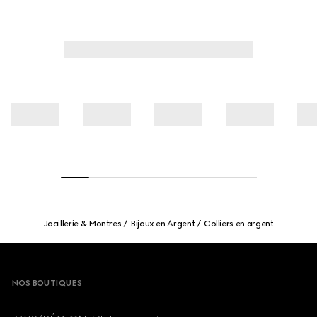
Joaillerie & Montres
Bijoux en Argent
Colliers en argent
Footer
NOS BOUTIQUES