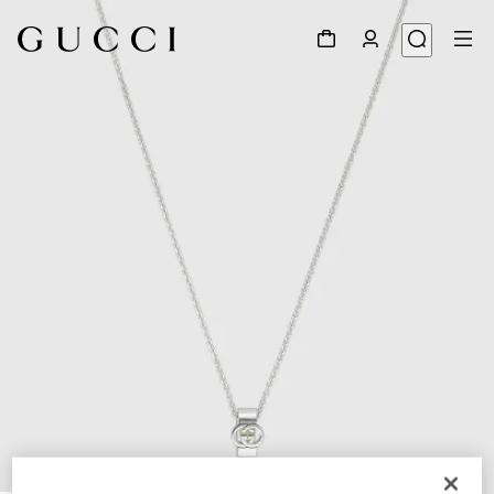
1
/
5