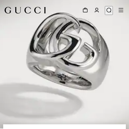
1
/
3