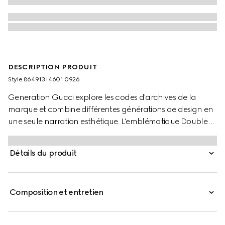
DESCRIPTION PRODUIT
Style ‎864913 I4601 0926
Generation Gucci explore les codes d'archives de la
marque et combine différentes générations de design en
une seule narration esthétique. L'emblématique Double G
orne les styles de bijoux de mode avec une découpe
arrondie.
Détails du produit
Composition et entretien