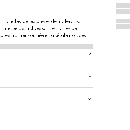
houettes, de textures et de matériaux,
unettes distinctives sont enrichies de
ure surdimensionnée en acétate noir, ces
ffiné sur les branches et d'un verre gris.