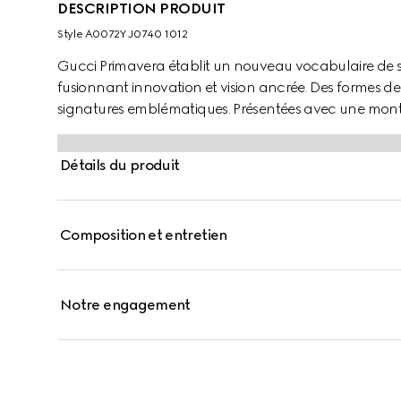
DESCRIPTION PRODUIT
Style ‎A0072Y J0740 1012
Gucci Primavera établit un nouveau vocabulaire de sil
fusionnant innovation et vision ancrée. Des formes de l
signatures emblématiques. Présentées avec une mont
lunettes de soleil sont dotées d'un Double G au profil a
Détails du produit
Composition et entretien
Notre engagement