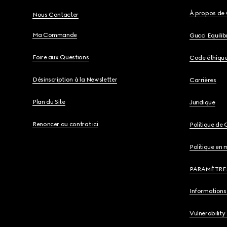
À propos de 
Nous Contacter
Ma Commande
Gucci Equili
Foire aux Questions
Code éthiqu
Désinscription à la Newsletter
Carrières
Plan du Site
Juridique
Renoncer au contrat ici
Politique de 
Politique en 
PARAMÈTRE
Informations 
Vulnerability