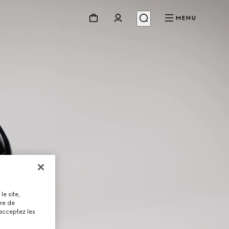
MENU
le site,
tre de
 acceptez les