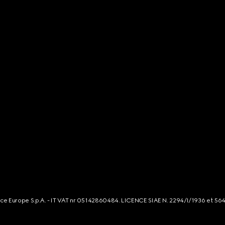
rce Europe S.p.A. - IT VAT nr 05142860484. LICENCE SIAE N. 2294/I/1936 et 56