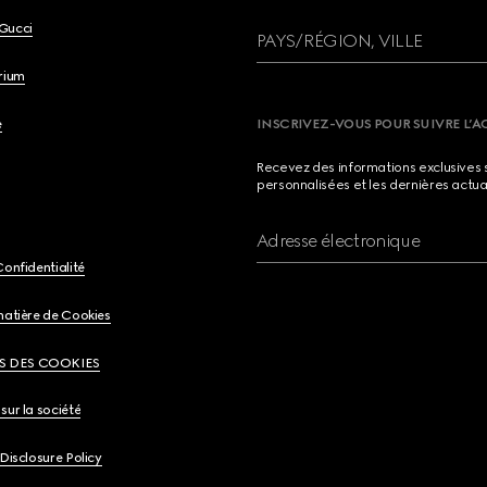
Gucci
PAYS/RÉGION, VILLE
brium
e
INSCRIVEZ-VOUS POUR SUIVRE L’A
Recevez des informations exclusives 
personnalisées et les dernières actua
Adresse électronique
Confidentialité
matière de Cookies
S DES COOKIES
sur la société
 Disclosure Policy