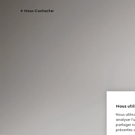
Nous Contacter
Nous util
Nous utilis
analyser l'
partager no
présentes c