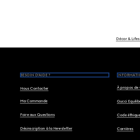
Décor & Lifes
Footer
BESOIN D'AIDE ?
INFORMATIO
À propos de 
Nous Contacter
Ma Commande
Gucci Equili
Foire aux Questions
Code éthiqu
Désinscription à la Newsletter
Carrières