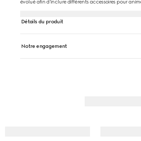
évolué afin d’inclure différents accessoires pour an
confectionné en nylon GG hydrofuge et arbore un d
Détails du produit
Notre engagement