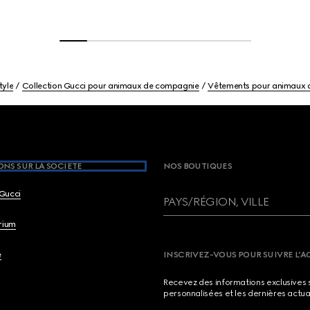
tyle
Collection Gucci pour animaux de compagnie
Vêtements pour animaux 
NS SUR LA SOCIETE
NOS BOUTIQUES
Gucci
PAYS/RÉGION, VILLE
brium
e
INSCRIVEZ-VOUS POUR SUIVRE L’A
Recevez des informations exclusives 
personnalisées et les dernières actua