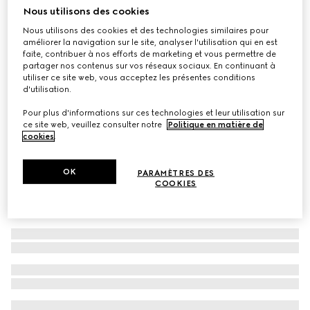
Nous utilisons des cookies
Laisse taille S/M
Nous utilisons des cookies et des technologies similaires pour
€ 260
améliorer la navigation sur le site, analyser l'utilisation qui en est
Déclinaisons
cuir rouge Rosso Ancora
faite, contribuer à nos efforts de marketing et vous permettre de
partager nos contenus sur vos réseaux sociaux. En continuant à
utiliser ce site web, vous acceptez les présentes conditions
d'utilisation.
Pour plus d'informations sur ces technologies et leur utilisation sur
ce site web, veuillez consulter notre
Politique en matière de
cookies
.
OK
PARAMÈTRES DES
COOKIES