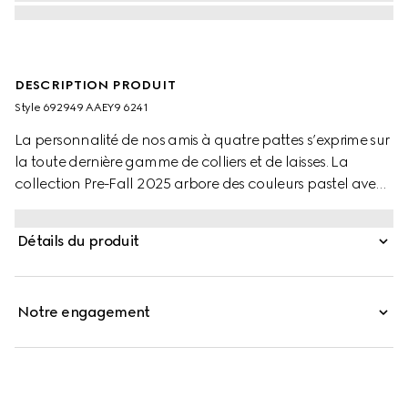
DESCRIPTION PRODUIT
Style ‎692949 AAEY9 6241
La personnalité de nos amis à quatre pattes s’exprime sur
la toute dernière gamme de colliers et de laisses. La
collection Pre-Fall 2025 arbore des couleurs pastel avec
le motif GG ou le rouge Gucci Rosso Ancora
emblématique agrémenté d’une breloque ludique en
Détails du produit
forme de patte. Cette laisse pour animal de compagnie
taille S/M est confectionnée en cuir et arbore un logo
Gucci contrastant.
Notre engagement