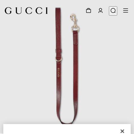
1
/
3