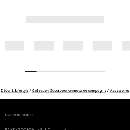
Décor & Lifestyle
Collection Gucci pour animaux de compagnie
Accessoires
Footer
NOS BOUTIQUES
PAYS/RÉGION, VILLE