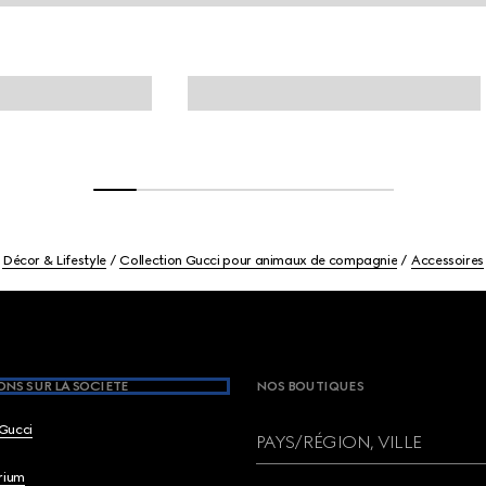
Décor & Lifestyle
Collection Gucci pour animaux de compagnie
Accessoires
NS SUR LA SOCIETE
NOS BOUTIQUES
Gucci
PAYS/RÉGION, VILLE
brium