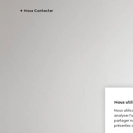
Nous Contacter
Nous util
Nous utilis
analyser l'
partager no
présentes c