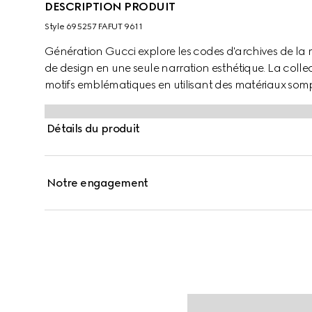
DESCRIPTION PRODUIT
Style ‎695257 FAFUT 9611
Génération Gucci explore les codes d'archives de la
de design en une seule narration esthétique. La collect
motifs emblématiques en utilisant des matériaux somp
couleurs riches, comme le GG signature sur ce style.
Détails du produit
Notre engagement