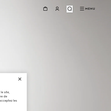
MENU
le site,
tre de
 acceptez les