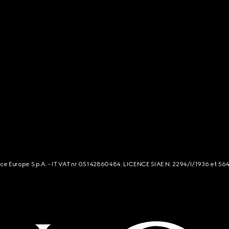
rce Europe S.p.A. - IT VAT nr 05142860484. LICENCE SIAE N. 2294/I/1936 et 56