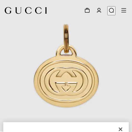
1
/
3