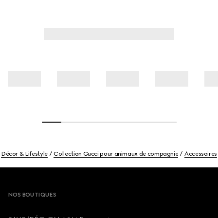
Décor & Lifestyle
Collection Gucci pour animaux de compagnie
Accessoires
Footer
NOS BOUTIQUES