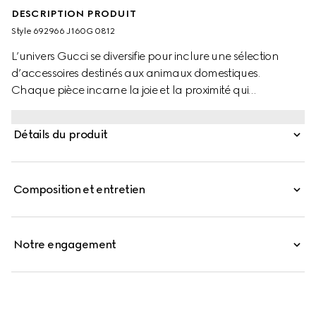
DESCRIPTION PRODUIT
Style ‎692966 J160G 0812
L’univers Gucci se diversifie pour inclure une sélection
d’accessoires destinés aux animaux domestiques.
Chaque pièce incarne la joie et la proximité qui
caractérisent les relations uniques entre les animaux de
compagnie et les êtres humains. Réinterprétation du
Détails du produit
quotidien, cette plaque pour animaux de compagnie en
laiton doré est rehaussée d’un détail GG gravé.
Composition et entretien
Notre engagement