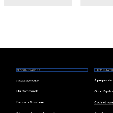
Footer
BESOIN D'AIDE ?
INFORMATIO
À propos de 
Nous Contacter
Ma Commande
Gucci Equili
Foire aux Questions
Code éthiqu