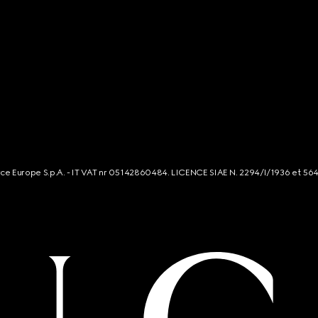
rce Europe S.p.A. - IT VAT nr 05142860484. LICENCE SIAE N. 2294/I/1936 et 56