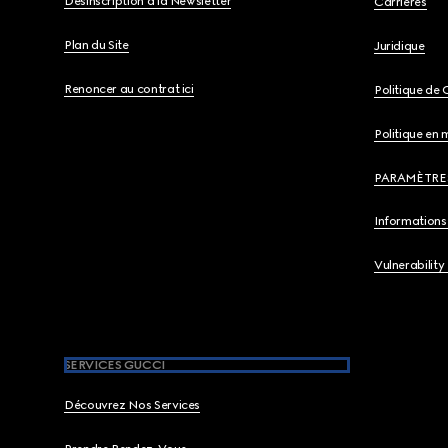
Désinscription à la Newsletter
Carrières
Plan du Site
Juridique
Renoncer au contrat ici
Politique de 
Politique en 
PARAMÈTRE
Informations 
Vulnerability
SERVICES GUCCI
Découvrez Nos Services