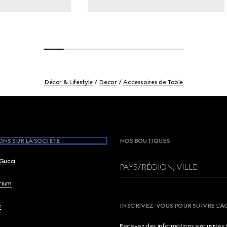
Décor & Lifestyle
Decor
Accessoires de Table
NS SUR LA SOCIETE
NOS BOUTIQUES
Gucci
PAYS/RÉGION, VILLE
brium
e
INSCRIVEZ-VOUS POUR SUIVRE L’A
Recevez des informations exclusives 