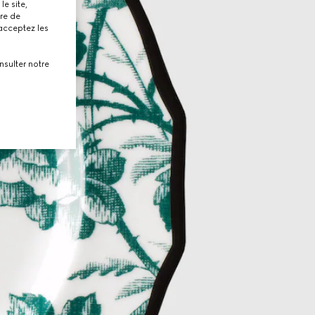
le site,
tre de
 acceptez les
nsulter notre