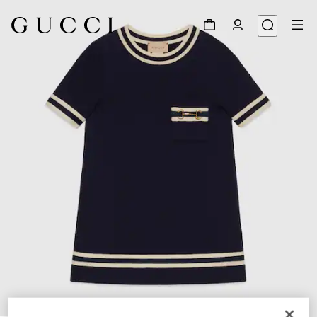
1
/
3