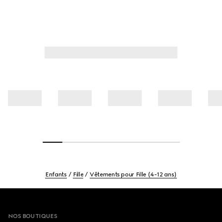
Enfants
Fille
Vêtements pour Fille (4-12 ans)
Footer
NOS BOUTIQUES