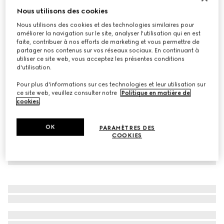
Nous utilisons des cookies
Robe pour enfant en jersey de coton avec détail Mors
€ 450
Nous utilisons des cookies et des technologies similaires pour
améliorer la navigation sur le site, analyser l'utilisation qui en est
Déclinaisons
bleu foncé
faite, contribuer à nos efforts de marketing et vous permettre de
partager nos contenus sur vos réseaux sociaux. En continuant à
utiliser ce site web, vous acceptez les présentes conditions
d'utilisation.
Pour plus d'informations sur ces technologies et leur utilisation sur
ce site web, veuillez consulter notre
Politique en matière de
cookies
.
OK
PARAMÈTRES DES
COOKIES