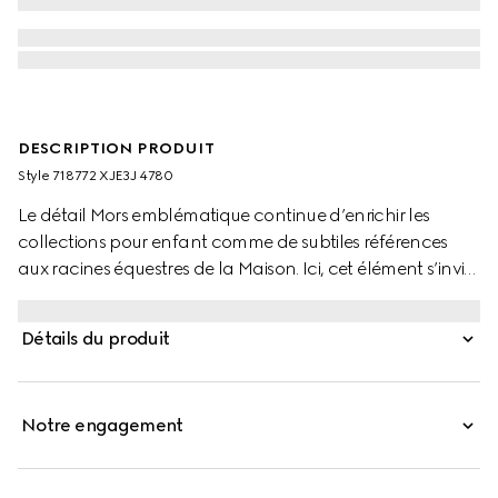
DESCRIPTION PRODUIT
Style ‎718772 XJE3J 4780
Le détail Mors emblématique continue d’enrichir les
collections pour enfant comme de subtiles références
aux racines équestres de la Maison. Ici, cet élément s’invite
sur la poche poitrine d’une robe pour enfant en jersey de
coton bleu foncé. Des finitions en maille rayée
Détails du produit
contrastantes viennent compléter la silhouette.
Notre engagement