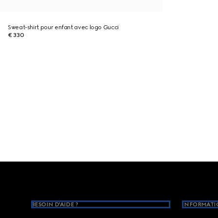
Sweat-shirt pour enfant avec logo Gucci
€ 330
Footer
BESOIN D'AIDE ?
INFORMATIO