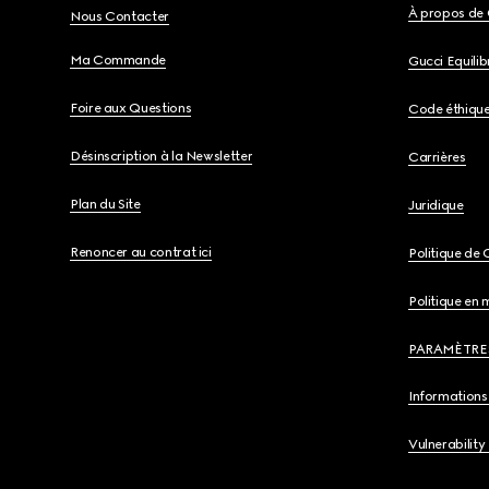
À propos de 
Nous Contacter
Ma Commande
Gucci Equili
Foire aux Questions
Code éthiqu
Désinscription à la Newsletter
Carrières
Plan du Site
Juridique
Renoncer au contrat ici
Politique de 
Politique en 
PARAMÈTRE
Informations 
Vulnerability