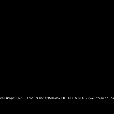
rce Europe S.p.A. - IT VAT nr 05142860484. LICENCE SIAE N. 2294/I/1936 et 56