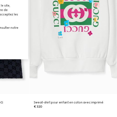
le site,
tre de
 acceptez les
nsulter notre
GG
Sweat-shirt pour enfant en coton avec imprimé
€ 320