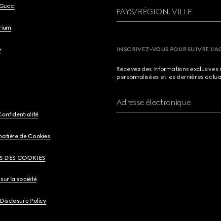
Gucci
PAYS/RÉGION, VILLE
brium
e
INSCRIVEZ-VOUS POUR SUIVRE L’A
Recevez des informations exclusives 
personnalisées et les dernières actua
Adresse électronique
Confidentialité
matière de Cookies
S DES COOKIES
sur la société
 Disclosure Policy