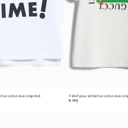
ant en coton avec imprimé
T-shirt pour enfant en coton avec i
€ 190