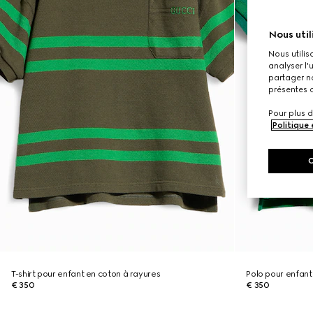
Nous util
Nous utilis
analyser l'
partager no
présentes c
Pour plus d
Politique
T-shirt pour enfant en coton à rayures
Polo pour enfan
€ 350
€ 350