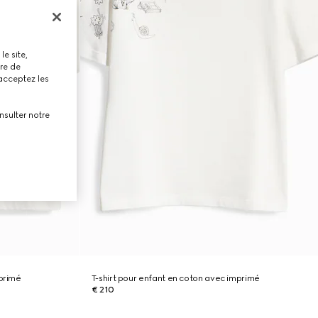
le site,
tre de
 acceptez les
nsulter notre
mprimé
T-shirt pour enfant en coton avec imprimé
€ 210