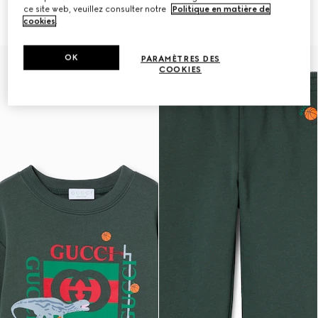
pour enfant
€ 320
ce site web, veuillez consulter notre
Politique en matière de
€ 350
cookies
.
OK
PARAMÈTRES DES
COOKIES