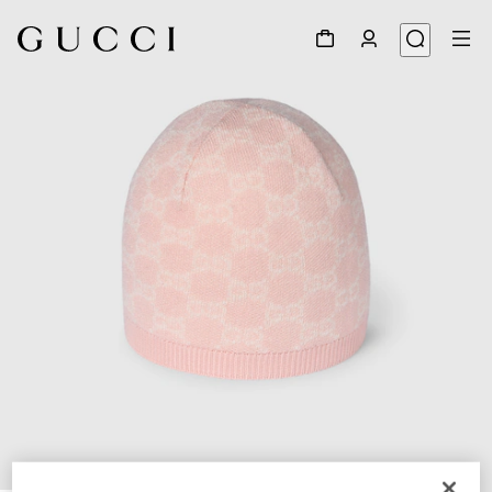
1
/
3