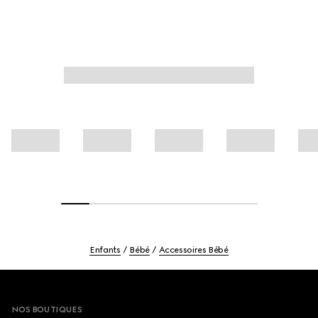
Enfants
Bébé
Accessoires Bébé
Footer
NOS BOUTIQUES