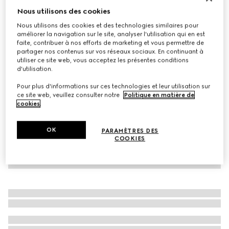
Nous utilisons des cookies
Bonnet pour bébé en laine GG
€ 180
Nous utilisons des cookies et des technologies similaires pour
améliorer la navigation sur le site, analyser l'utilisation qui en est
Déclinaisons
rose clair et blanc
faite, contribuer à nos efforts de marketing et vous permettre de
partager nos contenus sur vos réseaux sociaux. En continuant à
utiliser ce site web, vous acceptez les présentes conditions
d'utilisation.
Pour plus d'informations sur ces technologies et leur utilisation sur
ce site web, veuillez consulter notre
Politique en matière de
cookies
.
OK
PARAMÈTRES DES
COOKIES