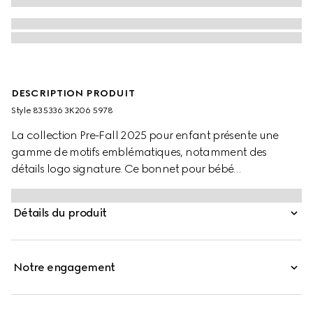
DESCRIPTION PRODUIT
Style ‎835336 3K206 5978
La collection Pre-Fall 2025 pour enfant présente une
gamme de motifs emblématiques, notamment des
détails logo signature. Ce bonnet pour bébé
confectionné en laine GG est agrémenté de finitions
côtelées ton sur ton.
Détails du produit
Notre engagement