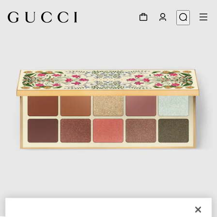
1
/
7