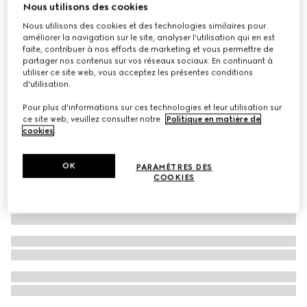
Nous utilisons des cookies
Nouveautés
Palette pour les yeux Flora en édition limitée, 01 Sunset
Nous utilisons des cookies et des technologies similaires pour
améliorer la navigation sur le site, analyser l'utilisation qui en est
Orchid
faite, contribuer à nos efforts de marketing et vous permettre de
€ 75
partager nos contenus sur vos réseaux sociaux. En continuant à
utiliser ce site web, vous acceptez les présentes conditions
d'utilisation.
Pour plus d'informations sur ces technologies et leur utilisation sur
ce site web, veuillez consulter notre
Politique en matière de
cookies
.
OK
PARAMÈTRES DES
COOKIES