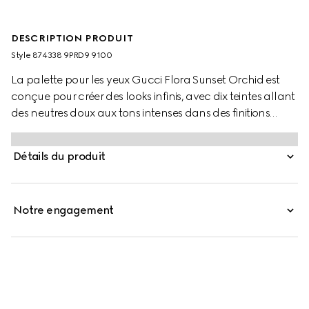
DESCRIPTION PRODUIT
Style ‎874338 9PRD9 9100
La palette pour les yeux Gucci Flora Sunset Orchid est
conçue pour créer des looks infinis, avec dix teintes allant
des neutres doux aux tons intenses dans des finitions
mates, satinées et chatoyantes. Chaque formule offre
une couleur riche et longue tenue. Les teintes mates
Détails du produit
offrent une texture onctueuse et modulable, les teintes
satinées procurent une radiance soyeuse, et les teintes
chatoyantes ajoutent des accents lumineux avec une
Notre engagement
sensation crémeuse. La palette est logée dans un étui
exclusif orné du motif Flora et d'une élégante finition
dorée.