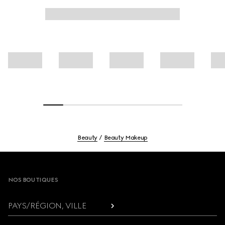
Beauty
Beauty Makeup
Footer
NOS BOUTIQUES
PAYS/RÉGION, VILLE