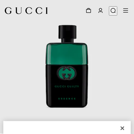
1
/
2