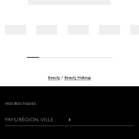
Beauty
Beauty Makeup
Footer
NOS BOUTIQUES
PAYS/RÉGION, VILLE