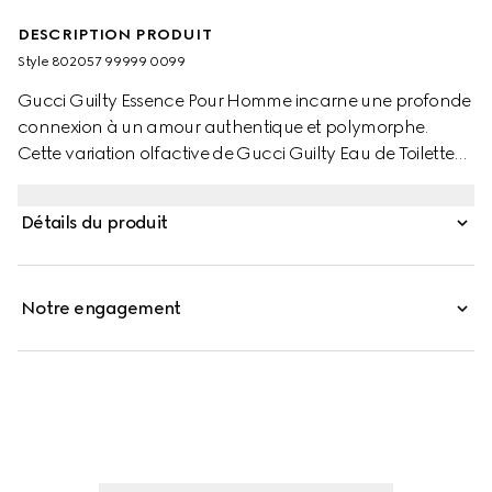
DESCRIPTION PRODUIT
Style ‎802057 99999 0099
Gucci Guilty Essence Pour Homme incarne une profonde
connexion à un amour authentique et polymorphe.
Cette variation olfactive de Gucci Guilty Eau de Toilette
reprend avec subtilité les ingrédients emblématiques de
Gucci Guilty. La fragrance, à la fois ambrée et boisée, se
Détails du produit
caractérise par des notes de lavandin, de fleur d’oranger
et de patchouli.
Notre engagement