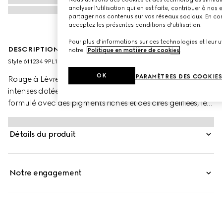
analyser l'utilisation qui en est faite, contribuer à no
partager nos contenus sur vos réseaux sociaux. En cont
acceptez les présentes conditions d'utilisation.
Pour plus d'informations sur ces technologies et leur uti
DESCRIPTION PRODUIT
notre
Politique en matière de cookies
.
Style ‎611234 9PL12 9388
OK
PARAMÈTRES DES COOKIE
Rouge à Lèvres Mat présente une gamme de couleurs
intenses dotées d’un fini mat longue tenue. Spécialement
formulé avec des pigments riches et des cires gélifiées, le
rouge à lèvres offre une couleur éblouissante, ainsi
qu’une sensation douce et veloutée. Alessandro Michele
Détails du produit
et ses équipes se sont inspirés des légendes de l’âge d’or
d’Hollywood pour imaginer cette palette de nuances
éclatantes. Les couleurs audacieuses font écho à
Notre engagement
l’excentricité et à la liberté d’esprit caractéristiques des
collections de la Maison, toujours axées sur une absolue
liberté d’expression individuelle. Ultime touche de
raffinement, chaque rouge à lèvres est présenté dans un
précieux écrin doré orné de gravures.