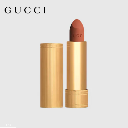
1
/
8