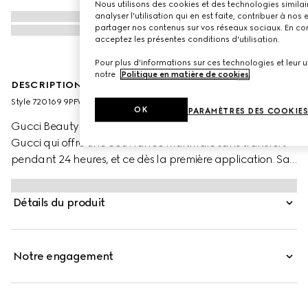
Nous utilisons des cookies et des technologies similair
analyser l'utilisation qui en est faite, contribuer à no
partager nos contenus sur vos réseaux sociaux. En cont
acceptez les présentes conditions d'utilisation.
Pour plus d'informations sur ces technologies et leur uti
notre
Politique en matière de cookies
.
DESCRIPTION PRODUIT
Style ‎720169 9PFWW 9130
OK
PARAMÈTRES DES COOKIE
Gucci Beauty présente Éternité de Beauté, le fond de teint
Gucci qui offre une couvrance maximale sans transfert
pendant 24 heures, et ce dès la première application. Sa
formule légère hydrate et apaise la peau avec un fini
mat, lumineux et agréable, qui met en valeur votre éclat
Détails du produit
naturel. Grâce à une association de poudres à haute
affinité cutanée et de pigments enrobés dotés d’une
technologie polymère exclusive, ce fond de teint permet
Notre engagement
d’obtenir une couvrance unifiée qui tient toute la journée.
L’acide hyaluronique et l’huile de rose noire aident à
favoriser et à conserver l’hydratation tout en apaisant et
en réconfortant la peau en profondeur. Alliant luminosité