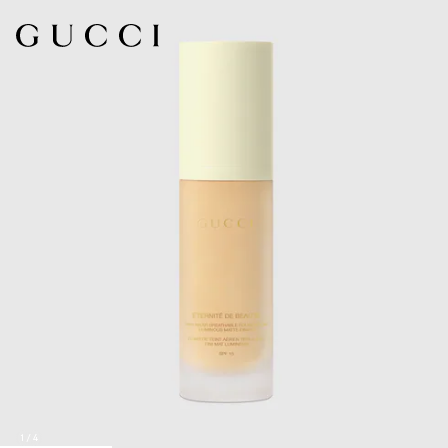
1
/
4